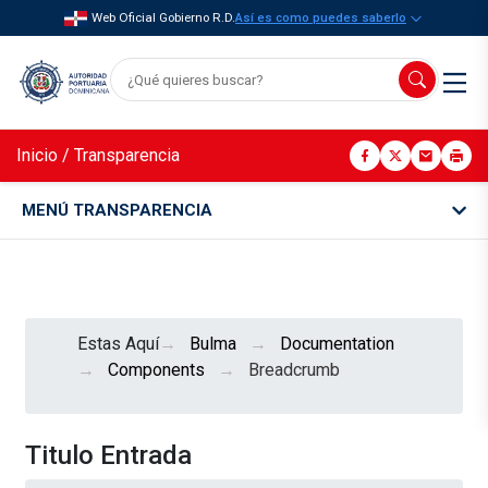
Web Oficial Gobierno R.D.
Así es como puedes saberlo
Inicio
/
Transparencia
MENÚ TRANSPARENCIA
Estas Aquí
Bulma
Documentation
Components
Breadcrumb
Titulo Entrada