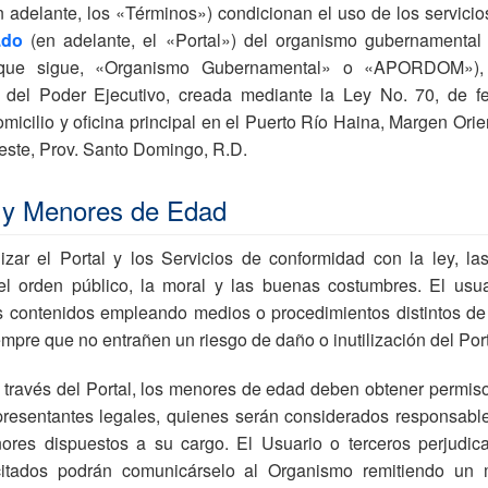
adelante, los «Términos») condicionan el uso de los servicios
.do
(en adelante, el «Portal») del organismo gubernamental
 que sigue, «Organismo Gubernamental» o «APORDOM»), i
del Poder Ejecutivo, creada mediante la Ley No. 70, de f
micilio y oficina principal en el Puerto Río Haina, Margen Orie
este, Prov. Santo Domingo, R.D.
 y Menores de Edad
zar el Portal y los Servicios de conformidad con la ley, la
 el orden público, la moral y las buenas costumbres. El usu
os contenidos empleando medios o procedimientos distintos de
mpre que no entrañen un riesgo de daño o inutilización del Port
 través del Portal, los menores de edad deben obtener permiso
epresentantes legales, quienes serán considerados responsabl
nores dispuestos a su cargo. El Usuario o terceros perjudic
citados podrán comunicárselo al Organismo remitiendo un 