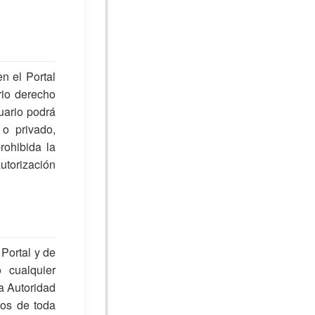
n el Portal
rio derecho
uario podrá
 o privado,
ohibida la
autorización
 Portal y de
 cualquier
ios de toda