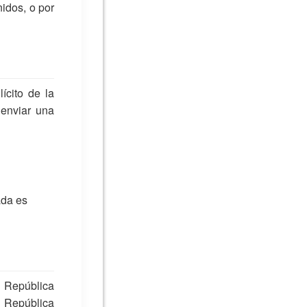
nidos, o por
ícito de la
 enviar una
ada es
 República
a República