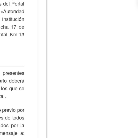
 del Portal
 «Autoridad
nstitución
echa 17 de
ntal, Km 13
s presentes
ario deberá
 los que se
al.
 previo por
es de todos
ados por la
mensaje a: