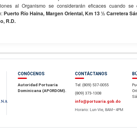
aciones al Organismo se considerarán eficaces cuando se 
n:
Puerto Río Haina, Margen Oriental, Km 13 ½ Carretera Sá
o, R.D.
CONÓCENOS
CONTÁCTANOS
B
Autoridad Portuaria
Tel: (809) 537-0055
Pu
Dominicana (APORDOM).
Or
(809) 373-1308
Sá
info@portuaria.gob.do
Horario: Lun-Vie, 8AM–4PM