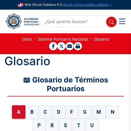
Web Oficial Gobierno R.D.
Así es como puedes saberlo
Inicio
/
Sistema Portuario Nacional
/
Glosario
Glosario
📖 Glosario de Términos
Portuarios
A
B
C
D
F
G
M
N
P
R
S
T
U