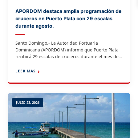
APORDOM destaca amplia programación de
cruceros en Puerto Plata con 29 escalas
durante agosto.
Santo Domingo.- La Autoridad Portuaria
Dominicana (APORDOM) informó que Puerto Plata
recibirá 29 escalas de cruceros durante el mes de
agosto, una programación que reafirma el
posicionamiento de la República Dominicana como
LEER MÁS
uno de los principales destinos de cruceros del
Caribe y garantiza un importante flujo de visitantes
hacia la costa Norte del país. De […]
JULIO 23, 2026