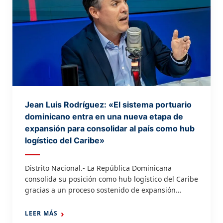
[…]
Jean Luis Rodríguez: «El sistema portuario
dominicano entra en una nueva etapa de
expansión para consolidar al país como hub
logístico del Caribe»
Distrito Nacional.- La República Dominicana
consolida su posición como hub logístico del Caribe
gracias a un proceso sostenido de expansión
portuaria, modernización tecnológica e inversiones
estratégicas que fortalecen la competitividad
LEER MÁS
nacional y generan nuevas oportunidades para el