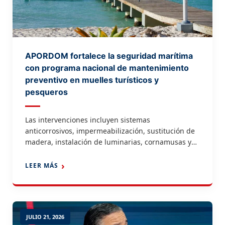
APORDOM fortalece la seguridad marítima
con programa nacional de mantenimiento
preventivo en muelles turísticos y
pesqueros
Las intervenciones incluyen sistemas
anticorrosivos, impermeabilización, sustitución de
madera, instalación de luminarias, cornamusas y
sistemas de amarre para garantizar
infraestructuras más seguras, funcionales y
LEER MÁS
duraderas. Santo Domingo.- La Autoridad Portuaria
Dominicana (APORDOM) ejecuta un amplio
programa nacional de mantenimiento preventivo
en los muelles turísticos y pesqueros del país,
JULIO 21, 2026
reafirmando su compromiso con la conservación de