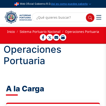
Web Oficial Gobierno R.D.
Así es como puedes saberlo
Inicio
/
Sistema Portuario Nacional
/
Operaciones Portuaria
Operaciones
Portuaria
A la Carga