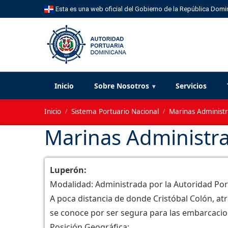
Esta es una web oficial del Gobierno de la República Domi
Inicio
Sobre Nosotros
Servicios
Inicio
/
Sistema Portuario Nacional
/
Marinas Administr
Marinas Administra
Luperón:
Modalidad: Administrada por la Autoridad Po
A poca distancia de donde Cristóbal Colón, at
se conoce por ser segura para las embarcacio
Posición Geográfica: