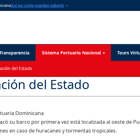
nicana
Así es como puedes saberlo
Transparencia
Sistema Portuario Nacional
Tours Virt
ación del Estado
ción del Estado
rtuaria Dominicana
racó su barco por primera vez está localizada al oeste de P
nes en caso de huracanes y tormentas tropicales.