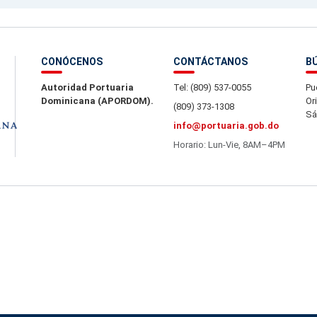
CONÓCENOS
CONTÁCTANOS
B
Autoridad Portuaria
Tel: (809) 537-0055
Pu
Dominicana (APORDOM).
Or
(809) 373-1308
Sá
info@portuaria.gob.do
Horario: Lun-Vie, 8AM–4PM