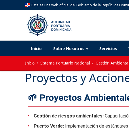
Esta es una web oficial del Gobierno de la República Domi
Inicio
Sobre Nosotros
Servicios
Inicio
/
Sistema Portuario Nacional
/
Gestión Ambiental
Proyectos y Accion
🌱 Proyectos Ambiental
•
Gestión de riesgos ambientales:
Capacitación
•
Puerto Verde:
Implementación de estándares 