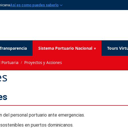
nicana
Así es como puedes saberlo
Transparencia
Sistema Portuario Nacional
Tours Virt
 Portuaria
/
Proyectos y Acciones
es
es
 del personal portuario ante emergencias.
sostenibles en puertos dominicanos.