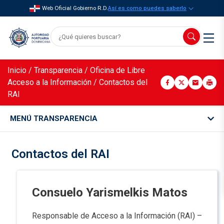
Web Oficial Gobierno R.D.
Así es como puedes saberlo
Inicio
/
Transparencia
/
Oficina de Libre
Acceso a la Información
/
Contactos del
RAI
MENÚ TRANSPARENCIA
Contactos del RAI
Consuelo Yarismelkis Matos
Responsable de Acceso a la Información (RAI) –