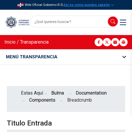
Web Oficial Gobierno R.D.
Así es como puedes saberlo
Inicio
/
Transparencia
MENÚ TRANSPARENCIA
Estas Aquí
Bulma
Documentation
Components
Breadcrumb
Titulo Entrada