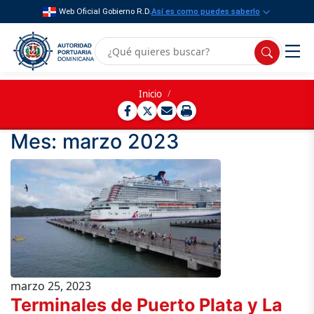
Web Oficial Gobierno R.D.
Así es como puedes saberlo
Inicio
/
Mes:
marzo 2023
marzo 25, 2023
Terminales de Puerto Plata y La