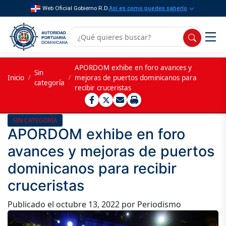
Web Oficial Gobierno R.D.
Así es como puedes saberlo
APORDOM exhibe en foro avances y
Sin
Inicio
/
/
mejoras de puertos dominicanos para
categoría
recibir cruceristas
SIN CATEGORÍA
APORDOM exhibe en foro
avances y mejoras de puertos
dominicanos para recibir
cruceristas
Publicado el
octubre 13, 2022
por Periodismo