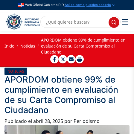
Web Oficial Gobierno R.D.
Así es como puedes saberlo
APORDOM obtiene 99% de cumplimiento en
Inicio
/
Noticias
/
evaluación de su Carta Compromiso al
Ciudadano
NOTICIAS
APORDOM obtiene 99% de
cumplimiento en evaluación
de su Carta Compromiso al
Ciudadano
Publicado el
abril 28, 2025
por Periodismo