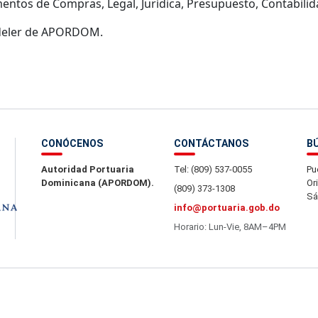
entos de Compras, Legal, Jurídica, Presupuesto, Contabilida
indeler de APORDOM.
CONÓCENOS
CONTÁCTANOS
B
Autoridad Portuaria
Tel: (809) 537-0055
Pu
Dominicana (APORDOM).
Or
(809) 373-1308
Sá
info@portuaria.gob.do
Horario: Lun-Vie, 8AM–4PM