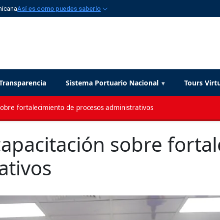
nicana
Así es como puedes saberlo
Transparencia
Sistema Portuario Nacional
Tours Virt
bre fortalecimiento de procesos administrativos
pacitación sobre forta
ativos