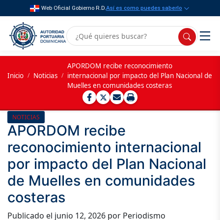
Web Oficial Gobierno R.D.
Así es como puedes saberlo
APORDOM recibe reconocimiento
Inicio
/
Noticias
/
internacional por impacto del Plan Nacional de
Muelles en comunidades costeras
NOTICIAS
APORDOM recibe
reconocimiento internacional
por impacto del Plan Nacional
de Muelles en comunidades
costeras
Publicado el
junio 12, 2026
por Periodismo