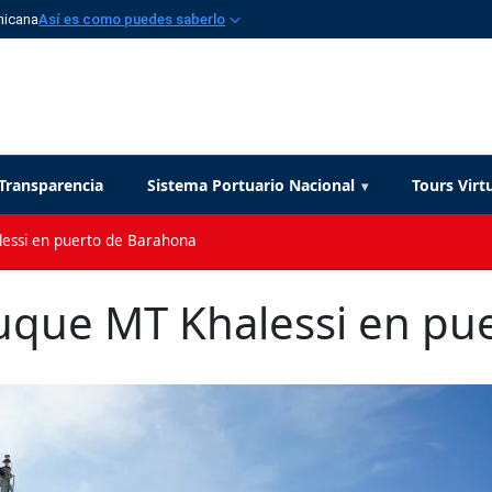
nicana
Así es como puedes saberlo
Transparencia
Sistema Portuario Nacional
Tours Virt
essi en puerto de Barahona
que MT Khalessi en pu