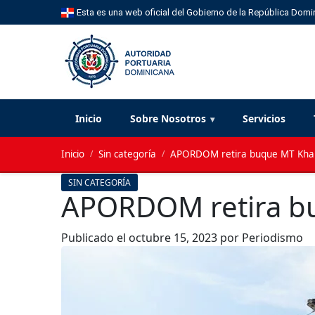
Esta es una web oficial del Gobierno de la República Domi
Inicio
Sobre Nosotros
Servicios
Inicio
/
Sin categoría
/
APORDOM retira buque MT Khal
SIN CATEGORÍA
APORDOM retira bu
Publicado el
octubre 15, 2023
por Periodismo