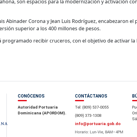
arahona, son espacios para la modernización y activación co
Luis Abinader Corona y Jean Luis Rodríguez, encabezaron el 
ersión superior a los 400 millones de pesos.
 programado recibir cruceros, con el objetivo de activar la 
CONÓCENOS
CONTÁCTANOS
B
Autoridad Portuaria
Tel: (809) 537-0055
Pu
Dominicana (APORDOM).
Or
(809) 373-1308
Sá
info@portuaria.gob.do
Horario: Lun-Vie, 8AM–4PM