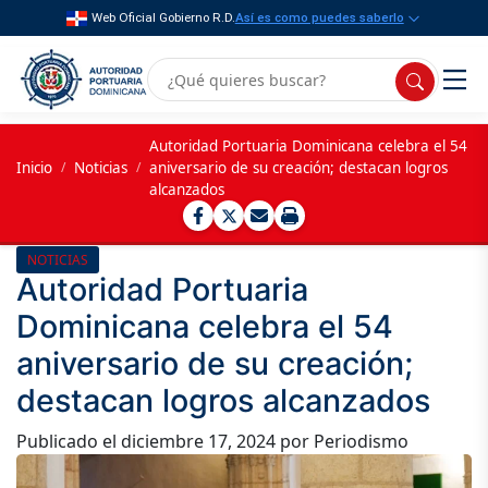
Web Oficial Gobierno R.D.
Así es como puedes saberlo
Autoridad Portuaria Dominicana celebra el 54
Inicio
/
Noticias
/
aniversario de su creación; destacan logros
alcanzados
NOTICIAS
Autoridad Portuaria
Dominicana celebra el 54
aniversario de su creación;
destacan logros alcanzados
Publicado el
diciembre 17, 2024
por Periodismo