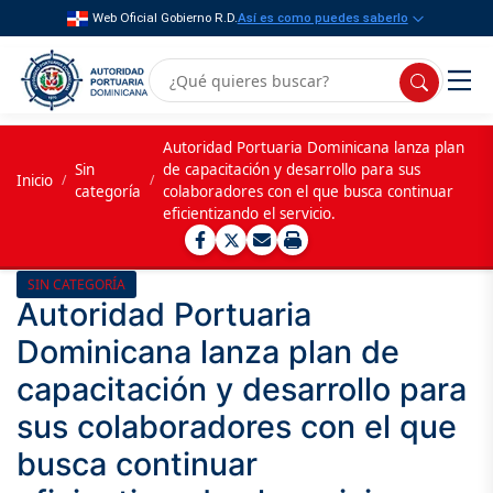
Web Oficial Gobierno R.D.
Así es como puedes saberlo
Autoridad Portuaria Dominicana lanza plan
Sin
de capacitación y desarrollo para sus
Inicio
/
/
categoría
colaboradores con el que busca continuar
eficientizando el servicio.
SIN CATEGORÍA
Autoridad Portuaria
Dominicana lanza plan de
capacitación y desarrollo para
sus colaboradores con el que
busca continuar