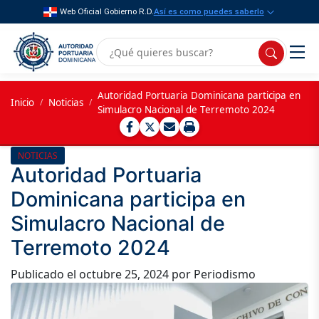
Web Oficial Gobierno R.D.
Así es como puedes saberlo
Autoridad Portuaria Dominicana participa en
Inicio
/
Noticias
/
Simulacro Nacional de Terremoto 2024
NOTICIAS
Autoridad Portuaria
Dominicana participa en
Simulacro Nacional de
Terremoto 2024
Publicado el
octubre 25, 2024
por Periodismo