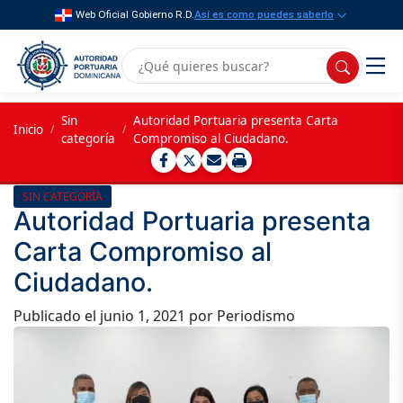
Web Oficial Gobierno R.D.
Así es como puedes saberlo
Sin
Autoridad Portuaria presenta Carta
Inicio
/
/
categoría
Compromiso al Ciudadano.
SIN CATEGORÍA
Autoridad Portuaria presenta
Carta Compromiso al
Ciudadano.
Publicado el
junio 1, 2021
por Periodismo