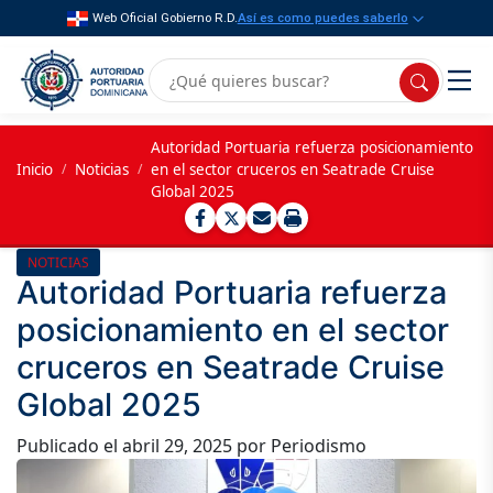
Web Oficial Gobierno R.D.
Así es como puedes saberlo
Autoridad Portuaria refuerza posicionamiento
Inicio
/
Noticias
/
en el sector cruceros en Seatrade Cruise
Global 2025
NOTICIAS
Autoridad Portuaria refuerza
posicionamiento en el sector
cruceros en Seatrade Cruise
Global 2025
Publicado el
abril 29, 2025
por Periodismo