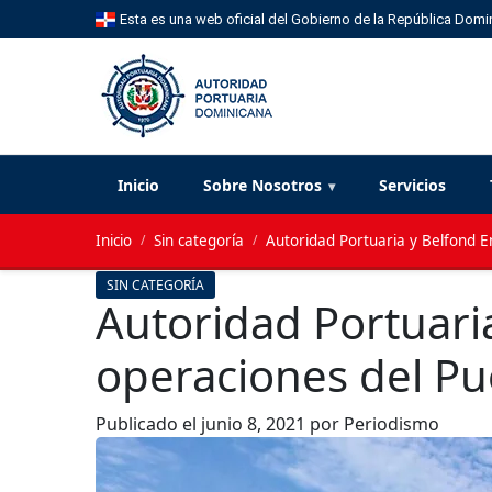
Esta es una web oficial del Gobierno de la República Domi
Inicio
Sobre Nosotros
Servicios
Inicio
/
Sin categoría
/
Autoridad Portuaria y Belfond 
SIN CATEGORÍA
Autoridad Portuari
operaciones del Pu
Publicado el
junio 8, 2021
por Periodismo