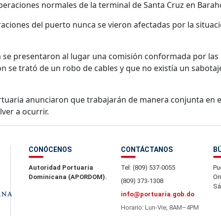
peraciones normales de la terminal de Santa Cruz en Barah
iones del puerto nunca se vieron afectadas por la situació
 se presentaron al lugar una comisión conformada por las d
n se trató de un robo de cables y que no existía un sabotaj
tuaria anunciaron que trabajarán de manera conjunta en el
ver a ocurrir.
CONÓCENOS
CONTÁCTANOS
B
Autoridad Portuaria
Tel: (809) 537-0055
Pu
Dominicana (APORDOM).
Or
(809) 373-1308
Sá
info@portuaria.gob.do
Horario: Lun-Vie, 8AM–4PM