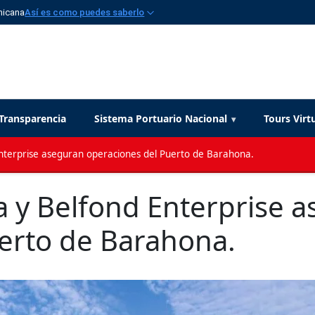
nicana
Así es como puedes saberlo
Transparencia
Sistema Portuario Nacional
Tours Virt
Enterprise aseguran operaciones del Puerto de Barahona.
a y Belfond Enterprise 
erto de Barahona.