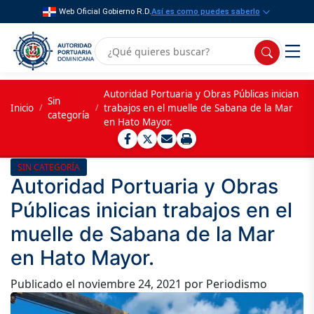
Web Oficial Gobierno R.D.
Así es como puedes saberlo
Autoridad Portuaria y Obras Públicas inician
Sin
Inicio
/
/
trabajos en el muelle de Sabana de la Mar
categoría
en Hato Mayor.
SIN CATEGORÍA
Autoridad Portuaria y Obras
Públicas inician trabajos en el
muelle de Sabana de la Mar
en Hato Mayor.
Publicado el
noviembre 24, 2021
por Periodismo