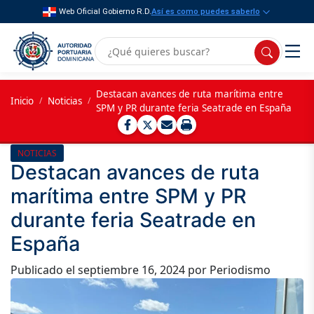
Web Oficial Gobierno R.D.
Así es como puedes saberlo
Destacan avances de ruta marítima entre
Inicio
/
Noticias
/
SPM y PR durante feria Seatrade en España
NOTICIAS
Destacan avances de ruta
marítima entre SPM y PR
durante feria Seatrade en
España
Publicado el
septiembre 16, 2024
por Periodismo