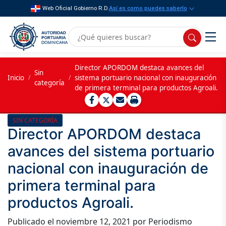
Web Oficial Gobierno R.D.
Así es como puedes saberlo
Director APORDOM destaca avances del
Sin
Inicio
/
/
sistema portuario nacional con inauguración
categoría
de primera terminal para productos Agroali.
SIN CATEGORÍA
Director APORDOM destaca
avances del sistema portuario
nacional con inauguración de
primera terminal para
productos Agroali.
Publicado el
noviembre 12, 2021
por Periodismo