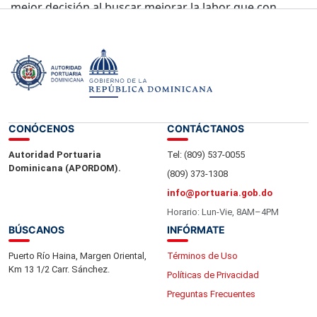
mejor decisión al buscar mejorar la labor que con
amor y gallardía desempeñan en esta institución”.
CONÓCENOS
CONTÁCTANOS
Autoridad Portuaria
Tel: (809) 537-0055
Dominicana (APORDOM).
(809) 373-1308
info@portuaria.gob.do
Horario: Lun-Vie, 8AM–4PM
BÚSCANOS
INFÓRMATE
Puerto Río Haina, Margen Oriental,
Términos de Uso
Km 13 1/2 Carr. Sánchez.
Políticas de Privacidad
Preguntas Frecuentes