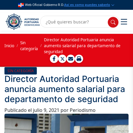
Web Oficial Gobierno R.D.
Así es como puedes saberlo
Director Autoridad Portuaria anuncia
Sin
Inicio
/
/
aumento salarial para departamento de
categoría
seguridad
SIN CATEGORÍA
Director Autoridad Portuaria
anuncia aumento salarial para
departamento de seguridad
Publicado el
julio 9, 2021
por Periodismo