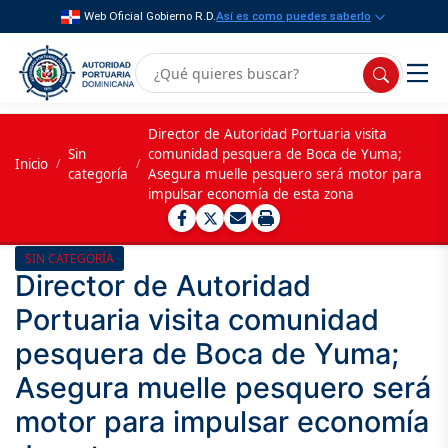
Web Oficial Gobierno R.D.
Así es como puedes saberlo
Director de Autoridad Portuaria visita
Sin
comunidad pesquera de Boca de Yuma;
Inicio
/
/
categoría
Asegura muelle pesquero será motor para
impulsar economía de esta zona
SIN CATEGORÍA
Director de Autoridad
Portuaria visita comunidad
pesquera de Boca de Yuma;
Asegura muelle pesquero será
motor para impulsar economía