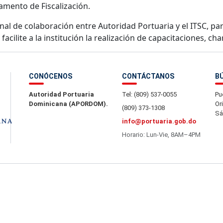
tamento de Fiscalización.
ional de colaboración entre Autoridad Portuaria y el ITSC, p
cilite a la institución la realización de capacitaciones, cha
CONÓCENOS
CONTÁCTANOS
B
Autoridad Portuaria
Tel: (809) 537-0055
Pu
Dominicana (APORDOM).
Or
(809) 373-1308
Sá
info@portuaria.gob.do
Horario: Lun-Vie, 8AM–4PM