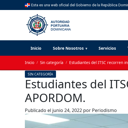
Esta es una web oficial del Gobierno de la República Domi
Inicio
Sobre Nosotros
Servicios
Inicio
/
Sin categoría
/
Estudiantes del ITSC recorren 
SIN CATEGORÍA
Estudiantes del ITS
APORDOM.
Publicado el
junio 24, 2022
por Periodismo