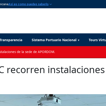
nicana
Así es como puedes saberlo
Transparencia
Sistema Portuario Nacional
Tours Virt
instalaciones de la sede de APORDOM.
C recorren instalaciones