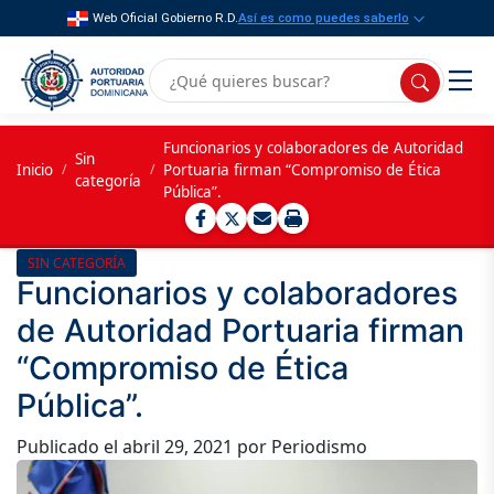
Web Oficial Gobierno R.D.
Así es como puedes saberlo
Funcionarios y colaboradores de Autoridad
Sin
Inicio
/
/
Portuaria firman “Compromiso de Ética
categoría
Pública”.
SIN CATEGORÍA
Funcionarios y colaboradores
de Autoridad Portuaria firman
“Compromiso de Ética
Pública”.
Publicado el
abril 29, 2021
por Periodismo