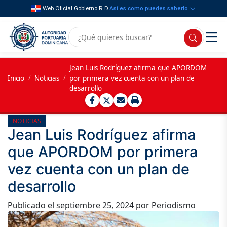
Web Oficial Gobierno R.D.
Así es como puedes saberlo
Jean Luis Rodríguez afirma que APORDOM
Inicio
/
Noticias
/
por primera vez cuenta con un plan de
desarrollo
NOTICIAS
Jean Luis Rodríguez afirma
que APORDOM por primera
vez cuenta con un plan de
desarrollo
Publicado el
septiembre 25, 2024
por Periodismo