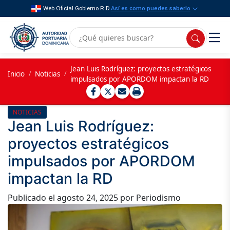
Web Oficial Gobierno R.D.
Así es como puedes saberlo
Jean Luis Rodríguez: proyectos estratégicos
Inicio
/
Noticias
/
impulsados por APORDOM impactan la RD
NOTICIAS
Jean Luis Rodríguez:
proyectos estratégicos
impulsados por APORDOM
impactan la RD
Publicado el
agosto 24, 2025
por Periodismo