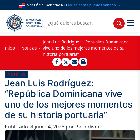
Web Oficial Gobierno R.D.
Así es como puedes saberlo
Jean Luis Rodríguez: “República Dominicana
Inicio
/
Noticias
/
vive uno de los mejores momentos de su
historia portuaria”
NOTICIAS
Jean Luis Rodríguez:
“República Dominicana vive
uno de los mejores momentos
de su historia portuaria”
Publicado el
junio 4, 2026
por Periodismo