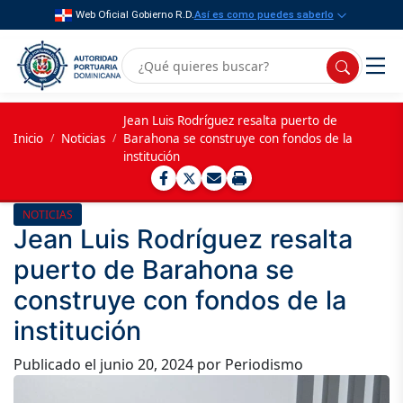
Web Oficial Gobierno R.D.
Así es como puedes saberlo
Jean Luis Rodríguez resalta puerto de
Inicio
/
Noticias
/
Barahona se construye con fondos de la
institución
NOTICIAS
Jean Luis Rodríguez resalta
puerto de Barahona se
construye con fondos de la
institución
Publicado el
junio 20, 2024
por Periodismo