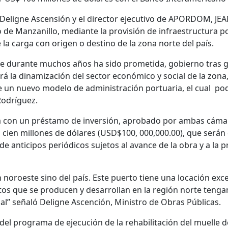
Deligne Ascensión y el director ejecutivo de APORDOM, JEA
de Manzanillo, mediante la provisión de infraestructura por
la carga con origen o destino de la zona norte del país.
ue durante muchos años ha sido prometida, gobierno tras g
á la dinamización del sector económico y social de la zona,
e un nuevo modelo de administración portuaria, el cual podr
Rodríguez.
rá con un préstamo de inversión, aprobado por ambas cámar
a cien millones de dólares (USD$100, 000,000.00), que se
ud de anticipos periódicos sujetos al avance de la obra y a la
n noroeste sino del país. Este puerto tiene una locación exc
os que se producen y desarrollan en la región norte tengan
al” señaló Deligne Ascención, Ministro de Obras Públicas.
del programa de ejecución de la rehabilitación del muelle d