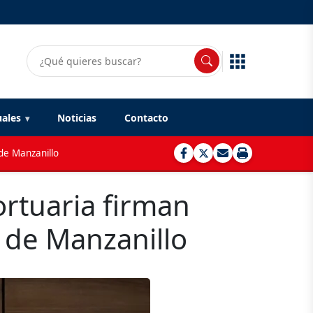
uales
Noticias
Contacto
de Manzanillo
ortuaria firman
 de Manzanillo