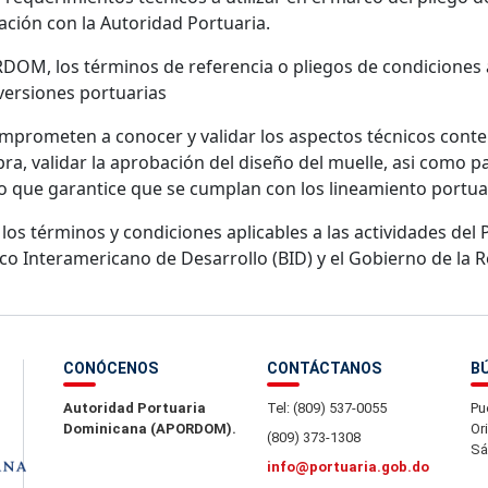
nación con la Autoridad Portuaria.
OM, los términos de referencia o pliegos de condiciones a 
nversiones portuarias
mprometen a conocer y validar los aspectos técnicos cont
ra, validar la aprobación del diseño del muelle, asi como pa
o que garantice que se cumplan con los lineamiento portuar
y los términos y condiciones aplicables a las actividades d
o Interamericano de Desarrollo (BID) y el Gobierno de la R
CONÓCENOS
CONTÁCTANOS
B
Autoridad Portuaria
Tel: (809) 537-0055
Pu
Dominicana (APORDOM).
Or
(809) 373-1308
Sá
info@portuaria.gob.do