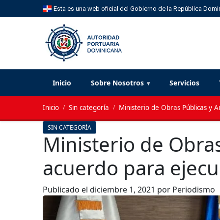
Esta es una web oficial del Gobierno de la República Domi
Inicio
Sobre Nosotros
Servicios
Inicio
/
Sin categoría
/
Ministerio de Obras Públicas y 
SIN CATEGORÍA
Ministerio de Obras
acuerdo para ejecu
Publicado el
diciembre 1, 2021
por Periodismo