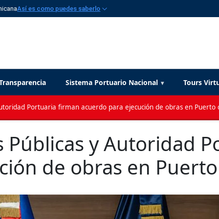
nicana
Así es como puedes saberlo
Transparencia
Sistema Portuario Nacional
Tours Virt
Autoridad Portuaria firman acuerdo para ejecución de obras en Puerto 
 Públicas y Autoridad P
ción de obras en Puerto