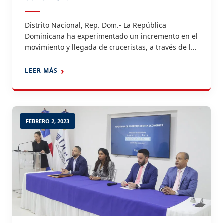
Distrito Nacional, Rep. Dom.- La República
Dominicana ha experimentado un incremento en el
movimiento y llegada de cruceristas, a través de los
puertos turísticos del país, según informe de la
Autoridad Portuaria Dominicana (APORDOM), en el
LEER MÁS
que se observa un crecimiento de un 20 por ciento
durante el 2022 frente al 2019, año previo a […]
FEBRERO 2, 2023