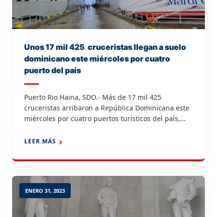
Unos 17 mil 425 cruceristas llegan a suelo
dominicano este miércoles por cuatro
puerto del país
Puerto Rio Haina, SDO.- Más de 17 mil 425
cruceristas arribaron a República Dominicana este
miércoles por cuatro puertos turísticos del país,
dos en Puerto Plata, La Romana y la Isla Catalina,
así lo informó el director ejecutivo de la Autoridad
LEER MÁS
Portuaria Dominicana (APORDOM), Jean Luis
Rodríguez, quien aseguró que: “ Empezamos
febrero en grande”. […]
ENERO 31, 2023