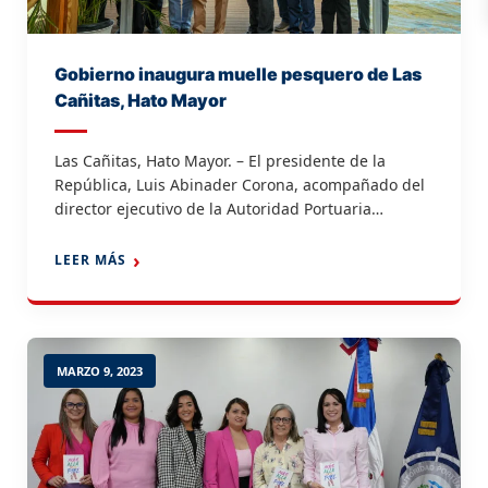
Gobierno inaugura muelle pesquero de Las
Cañitas, Hato Mayor
Las Cañitas, Hato Mayor. – El presidente de la
República, Luis Abinader Corona, acompañado del
director ejecutivo de la Autoridad Portuaria
Dominicana (APORDOM), Jean Luis Rodríguez,
inauguró este viernes el Muelle Pesquero y
LEER MÁS
Turístico de Las Cañitas, en esta localidad, con una
inversión de más de 18 millones de pesos. En su
intervención, Rodríguez explicó […]
MARZO 9, 2023