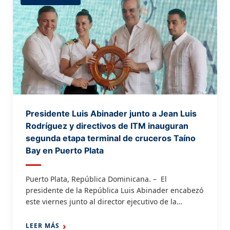
Presidente Luis Abinader junto a Jean Luis
Rodríguez y directivos de ITM inauguran
segunda etapa terminal de cruceros Taíno
Bay en Puerto Plata
Puerto Plata, República Dominicana. – El
presidente de la República Luis Abinader encabezó
este viernes junto al director ejecutivo de la
Autoridad Portuaria Dominicana (APORDOM), Jean
Luis Rodríguez y el Ceo de ITM Group, Mauricio
LEER MÁS