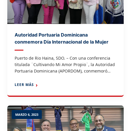
Autoridad Portuaria Dominicana
conmemora Día Internacional de la Mujer
Puerto de Rio Haina, SDO. – Con una conferencia
titulada ¨Cultivando Mi Amor Propio¨, la Autoridad
Portuaria Dominicana (APORDOM), conmemoró
este miércoles el Día Internacional de la Mujer, con
el objetivo de confirmar el compromiso femenino y
LEER MÁS
su empoderamiento en todas sus áreas. Previo al
inicio del conversatorio, el titular de APORDOM,
Jean Luis Rodríguez, […]
MARZO 6, 2023