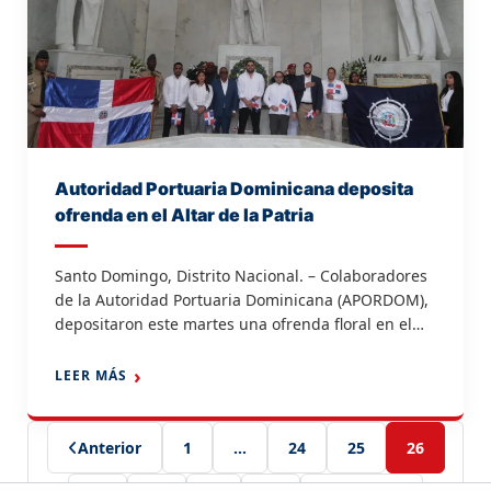
Autoridad Portuaria Dominicana deposita
ofrenda en el Altar de la Patria
Santo Domingo, Distrito Nacional. – Colaboradores
de la Autoridad Portuaria Dominicana (APORDOM),
depositaron este martes una ofrenda floral en el
Altar de la Patria y rindieron homenaje a Juan Pablo
Duarte, Matías Ramón Mella y Francisco del Rosario
LEER MÁS
Sánchez, como parte de los actos conmemorativos
del mes de la Patria. En el acto, subdirectores,
directores […]
Anterior
1
…
24
25
26