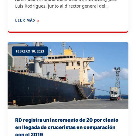
Luis Rodríguez, junto al director general del
Cuerpo Especializado de Seguridad Portuaria
(CESEP), contralmirante Henry Antonio Guzmán
LEER MÁS
Taveras, ARD, firmaron y entregaron este martes la
Declaración de Cumplimiento de la Instalación
Portuaria (DCIP) que recertifica la Planta
Multiquímica Dominicana, como instalación […]
FEBRERO 10, 2023
RD registra un incremento de 20 por ciento
en llegada de cruceristas en comparación
con el 2019