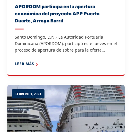
APORDOM participa en la apertura
económica del proyecto APP Puerto
Duarte, Arroyo Barril
Santo Domingo, D.N.- La Autoridad Portuaria
Dominicana (APORDOM), participó este jueves en el
proceso de apertura de sobre para la oferta
económica del proceso adjudicatorio del contrato
de APP de selección Puerto Duarte, Arroyo Barril.
LEER MÁS
Heimy Uribe, encargada de Compras de APORDOM,
encabezó la mesa principal en representación de la
entidad, con el objetivo de […]
FEBRERO 1, 2023