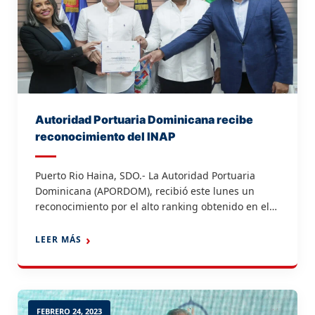
Autoridad Portuaria Dominicana recibe
reconocimiento del INAP
Puerto Rio Haina, SDO.- La Autoridad Portuaria
Dominicana (APORDOM), recibió este lunes un
reconocimiento por el alto ranking obtenido en el
índice del Plan de Capacitación del Sistema de
Monitoreo de la Administración Pública y por las
LEER MÁS
buenas prácticas para el fomento de competencias
en sus servidores, por medio de la oferta formativa.
Durante el […]
FEBRERO 24, 2023