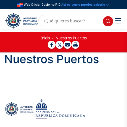
Web Oficial Gobierno R.D.
Así es como puedes saberlo
Inicio
/
Nuestros Puertos
Nuestros Puertos