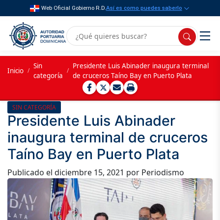
Web Oficial Gobierno R.D.
Así es como puedes saberlo
Sin
Presidente Luis Abinader inaugura terminal
Inicio
/
/
categoría
de cruceros Taíno Bay en Puerto Plata
SIN CATEGORÍA
Presidente Luis Abinader
inaugura terminal de cruceros
Taíno Bay en Puerto Plata
Publicado el
diciembre 15, 2021
por Periodismo