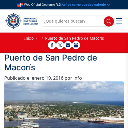
Web Oficial Gobierno R.D.
Así es como puedes saberlo
Inicio
/
/
Puerto de San Pedro de Macorís
Puerto de San Pedro de
Macorís
Publicado el
enero 19, 2016
por info