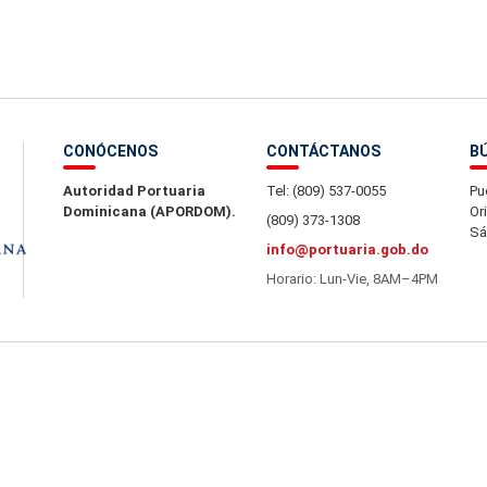
CONÓCENOS
CONTÁCTANOS
B
Autoridad Portuaria
Tel: (809) 537-0055
Pu
Dominicana (APORDOM).
Or
(809) 373-1308
Sá
info@portuaria.gob.do
Horario: Lun-Vie, 8AM–4PM