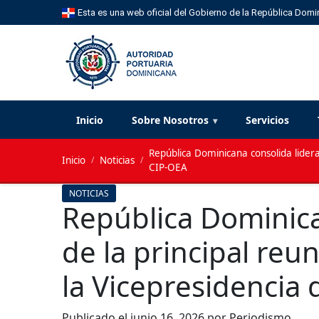
Esta es una web oficial del Gobierno de la República Domi
Inicio
Sobre Nosotros
Servicios
República Dominicana consolida lidera
Inicio
/
Noticias
/
CIP-OEA
NOTICIAS
República Dominica
de la principal reu
la Vicepresidencia 
Publicado el
junio 16, 2026
por Periodismo