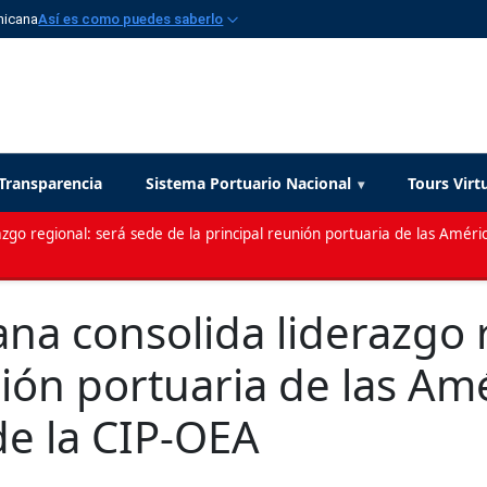
nicana
Así es como puedes saberlo
Transparencia
Sistema Portuario Nacional
Tours Virt
zgo regional: será sede de la principal reunión portuaria de las Améric
na consolida liderazgo r
nión portuaria de las Am
de la CIP-OEA