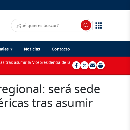
uales
Noticias
Contacto
as tras asumir la Vicepresidencia de la
egional: será sede
éricas tras asumir