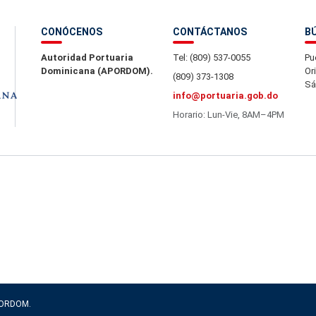
CONÓCENOS
CONTÁCTANOS
B
Autoridad Portuaria
Tel: (809) 537-0055
Pu
Dominicana (APORDOM).
Or
(809) 373-1308
Sá
info@portuaria.gob.do
Horario: Lun-Vie, 8AM–4PM
APORDOM.