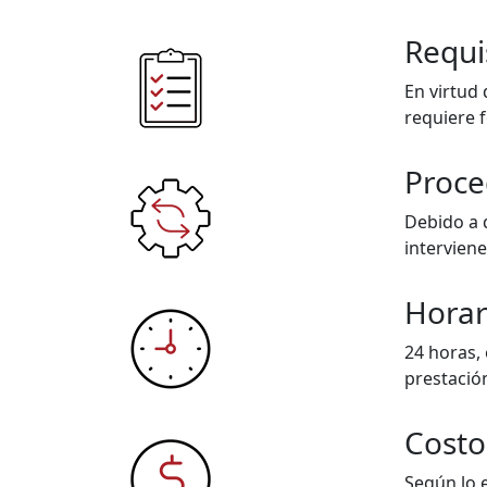
Requis
En virtud
requiere 
Proce
Debido a 
intervien
Horar
24 horas,
prestación
Costo
Según lo e