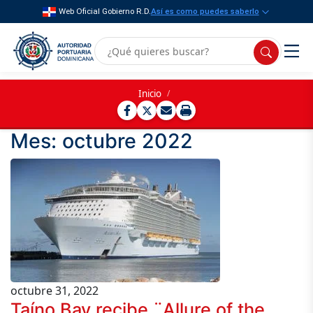
Web Oficial Gobierno R.D.
Así es como puedes saberlo
Inicio
/
Mes:
octubre 2022
octubre 31, 2022
Taíno Bay recibe ¨Allure of the