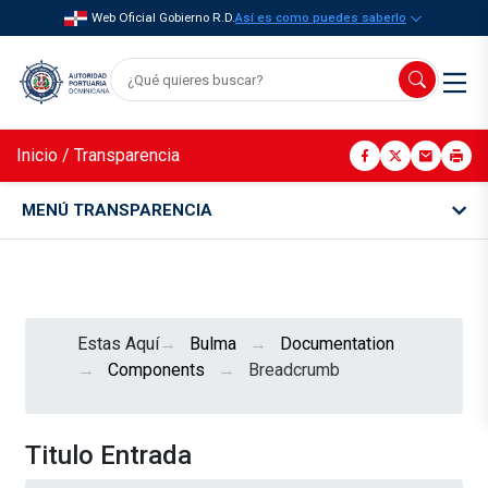
Web Oficial Gobierno R.D.
Así es como puedes saberlo
Inicio
/
Transparencia
MENÚ TRANSPARENCIA
Estas Aquí
Bulma
Documentation
Components
Breadcrumb
Titulo Entrada