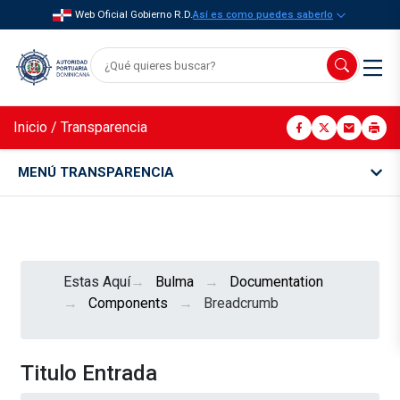
Web Oficial Gobierno R.D.
Así es como puedes saberlo
Inicio
/
Transparencia
MENÚ TRANSPARENCIA
Estas Aquí
Bulma
Documentation
Components
Breadcrumb
Titulo Entrada