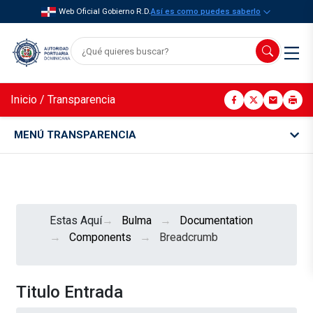
Web Oficial Gobierno R.D.
Así es como puedes saberlo
Inicio
/
Transparencia
MENÚ TRANSPARENCIA
Estas Aquí
Bulma
Documentation
Components
Breadcrumb
Titulo Entrada