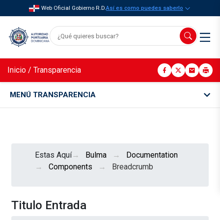
Web Oficial Gobierno R.D.
Así es como puedes saberlo
Inicio
/
Transparencia
MENÚ TRANSPARENCIA
Estas Aquí
Bulma
Documentation
Components
Breadcrumb
Titulo Entrada