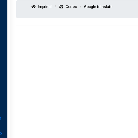
Imprimir
Correo
Google translate
n
o