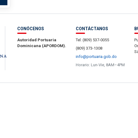
CONÓCENOS
CONTÁCTANOS
B
Autoridad Portuaria
Tel: (809) 537-0055
Pu
Dominicana (APORDOM).
Or
(809) 373-1308
S
info@portuaria.gob.do
Horario: Lun-Vie, 8AM–4PM