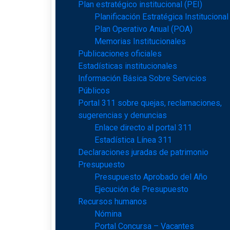
Plan estratégico institucional (PEI)
Planificación Estratégica Institucional
Plan Operativo Anual (POA)
Memorias Institucionales
Publicaciones oficiales
Estadísticas institucionales
Información Básica Sobre Servicios
Públicos
Portal 311 sobre quejas, reclamaciones,
sugerencias y denuncias
Enlace directo al portal 311
Estadística Línea 311
Declaraciones juradas de patrimonio
Presupuesto
Presupuesto Aprobado del Año
Ejecución de Presupuesto
Recursos humanos
Nómina
Portal Concursa – Vacantes