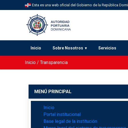
Esta es una web oficial del Gobierno de la República Dom
Inicio
Sobre Nosotros
Servicios
Inicio
/
Transparencia
MENÚ PRINCIPAL
Inicio
Portal institucional
Base legal de la institución