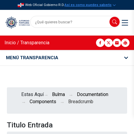
Web Oficial Gobierno R.D.
Así es como puedes saberlo
Inicio
/
Transparencia
MENÚ TRANSPARENCIA
Estas Aquí
Bulma
Documentation
Components
Breadcrumb
Titulo Entrada