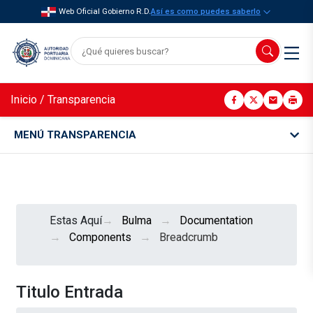
Web Oficial Gobierno R.D.
Así es como puedes saberlo
Inicio
/
Transparencia
MENÚ TRANSPARENCIA
Estas Aquí
Bulma
Documentation
Components
Breadcrumb
Titulo Entrada