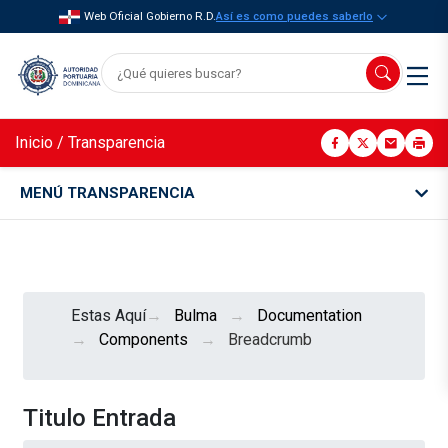
Web Oficial Gobierno R.D.
Así es como puedes saberlo
Inicio
/
Transparencia
MENÚ TRANSPARENCIA
Estas Aquí
Bulma
Documentation
Components
Breadcrumb
Titulo Entrada