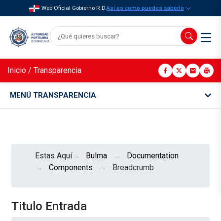
Web Oficial Gobierno R.D.
Así es como puedes saberlo
Inicio
/
Transparencia
MENÚ TRANSPARENCIA
Estas Aquí
Bulma
Documentation
Components
Breadcrumb
Titulo Entrada