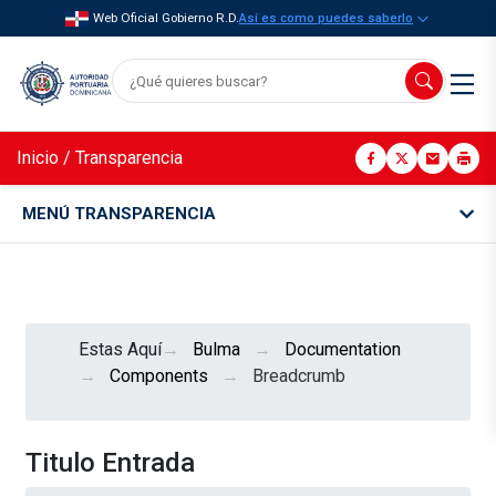
Web Oficial Gobierno R.D.
Así es como puedes saberlo
Inicio
/
Transparencia
MENÚ TRANSPARENCIA
Estas Aquí
Bulma
Documentation
Components
Breadcrumb
Titulo Entrada